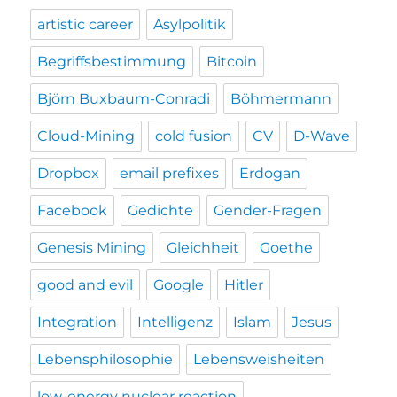
artistic career
Asylpolitik
Begriffsbestimmung
Bitcoin
Björn Buxbaum-Conradi
Böhmermann
Cloud-Mining
cold fusion
CV
D-Wave
Dropbox
email prefixes
Erdogan
Facebook
Gedichte
Gender-Fragen
Genesis Mining
Gleichheit
Goethe
good and evil
Google
Hitler
Integration
Intelligenz
Islam
Jesus
Lebensphilosophie
Lebensweisheiten
low-energy nuclear reaction