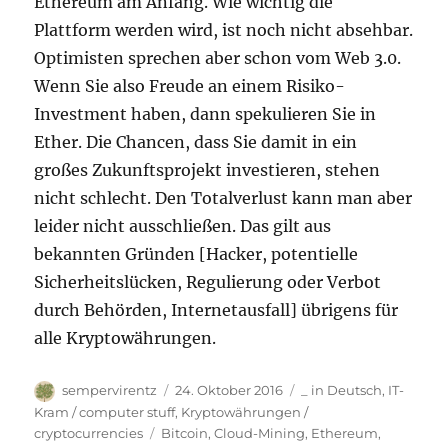
Ethereum am Anfang. Wie wichtig die
Plattform werden wird, ist noch nicht absehbar.
Optimisten sprechen aber schon vom Web 3.0.
Wenn Sie also Freude an einem Risiko-
Investment haben, dann spekulieren Sie in
Ether. Die Chancen, dass Sie damit in ein
großes Zukunftsprojekt investieren, stehen
nicht schlecht. Den Totalverlust kann man aber
leider nicht ausschließen. Das gilt aus
bekannten Gründen [Hacker, potentielle
Sicherheitslücken, Regulierung oder Verbot
durch Behörden, Internetausfall] übrigens für
alle Kryptowährungen.
Autor
Veröffentlicht
Kategorien
sempervirentz
24. Oktober 2016
_ in Deutsch
,
IT-
am
Kram / computer stuff
,
Kryptowährungen /
Schlagwörter
cryptocurrencies
Bitcoin
,
Cloud-Mining
,
Ethereum
,