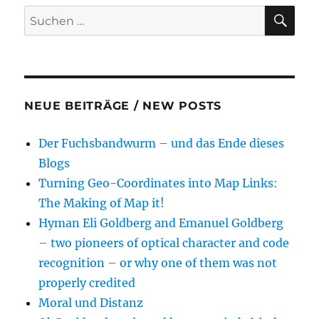
SU
Suche
nach:
NEUE BEITRÄGE / NEW POSTS
Der Fuchsbandwurm – und das Ende dieses
Blogs
Turning Geo-Coordinates into Map Links:
The Making of Map it!
Hyman Eli Goldberg and Emanuel Goldberg
– two pioneers of optical character and code
recognition – or why one of them was not
properly credited
Moral und Distanz