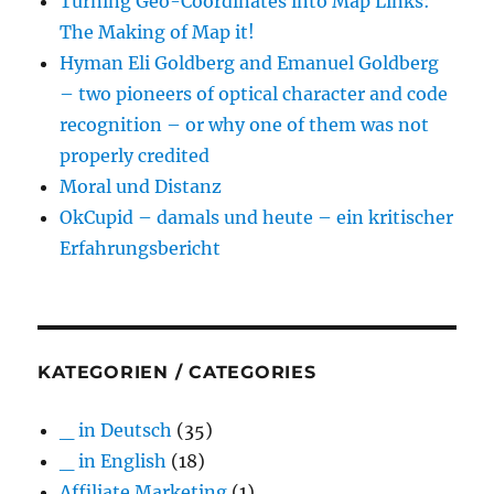
Turning Geo-Coordinates into Map Links:
The Making of Map it!
Hyman Eli Goldberg and Emanuel Goldberg
– two pioneers of optical character and code
recognition – or why one of them was not
properly credited
Moral und Distanz
OkCupid – damals und heute – ein kritischer
Erfahrungsbericht
KATEGORIEN / CATEGORIES
_ in Deutsch
(35)
_ in English
(18)
Affiliate Marketing
(1)