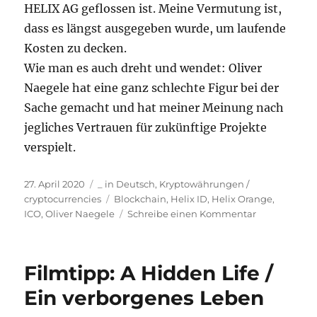
HELIX AG geflossen ist. Meine Vermutung ist,
dass es längst ausgegeben wurde, um laufende
Kosten zu decken.
Wie man es auch dreht und wendet: Oliver
Naegele hat eine ganz schlechte Figur bei der
Sache gemacht und hat meiner Meinung nach
jegliches Vertrauen für zukünftige Projekte
verspielt.
Veröffentlicht
Kategorien
27. April 2020
_ in Deutsch
,
Kryptowährungen /
am
Schlagwörter
cryptocurrencies
Blockchain
,
Helix ID
,
Helix Orange
,
zu
ICO
,
Oliver Naegele
Schreibe einen Kommentar
Helix
Orange
ist
Filmtipp: A Hidden Life /
tot.
ICO
Ein verborgenes Leben
Pre-
Sale