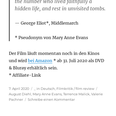
the number who lived faithfully a
hidden life, and rest in unvisited tombs.
George Eliot*,
Middlemarch
* Pseudonym von Mary Anne Evans
Der Film läuft momentan noch in den Kinos
und wird
bei Amazon
* ab 31. Juli 2020 als DVD
& Bluray erhältlich sein.
* Affiliate-Link
Veröffentlicht
Kategorien
Schlagwör
7. April 2020
_ in Deutsch
,
Filmkritik / film review
am
August Diehl
,
Mary Anne Evans
,
Terrence Malick
,
Valerie
zu
Pachner
Schreibe einen Kommentar
Filmtipp:
A
Hidden