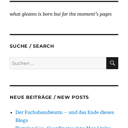
Life
/
what gleams is born but for the moment’s pages
Ein
verborgenes
Leben
SUCHE / SEARCH
SU
Suche
nach:
NEUE BEITRÄGE / NEW POSTS
Der Fuchsbandwurm – und das Ende dieses
Blogs