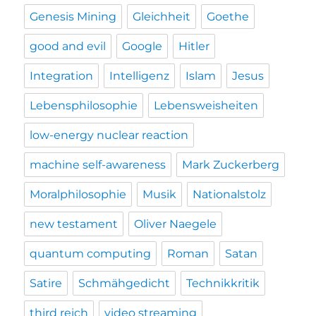
Genesis Mining
Gleichheit
Goethe
good and evil
Google
Hitler
Integration
Intelligenz
Islam
Jesus
Lebensphilosophie
Lebensweisheiten
low-energy nuclear reaction
machine self-awareness
Mark Zuckerberg
Moralphilosophie
Musik
Nationalstolz
new testament
Oliver Naegele
quantum computing
Roman
Satan
Satire
Schmähgedicht
Technikkritik
third reich
video streaming