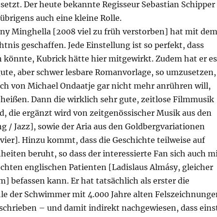
setzt. Der heute bekannte Regisseur Sebastian Schipper
 übrigens auch eine kleine Rolle.
ny Minghella [2008 viel zu früh verstorben] hat mit de
tnis geschaffen. Jede Einstellung ist so perfekt, dass
 könnte, Kubrick hätte hier mitgewirkt. Zudem hat er es
 gute, aber schwer lesbare Romanvorlage, so umzusetzen,
ch von Michael Ondaatje gar nicht mehr anrühren will,
 heißen. Dann die wirklich sehr gute, zeitlose Filmmusik
d, die ergänzt wird von zeitgenössischer Musik aus den
g / Jazz], sowie der Aria aus den Goldbergvariationen
ier]. Hinzu kommt, dass die Geschichte teilweise auf
iten beruht, so dass der interessierte Fan sich auch m
chten englischen Patienten [Ladislaus Almásy, gleicher
] befassen kann. Er hat tatsächlich als erster die
e der Schwimmer mit 4.000 Jahre alten Felszeichnunge
schrieben – und damit indirekt nachgewiesen, dass eins