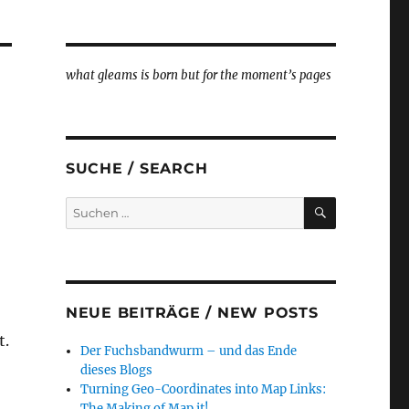
what gleams is born but for the moment’s pages
SUCHE / SEARCH
SUCHEN
Suche
nach:
NEUE BEITRÄGE / NEW POSTS
t.
Der Fuchsbandwurm – und das Ende
dieses Blogs
Turning Geo-Coordinates into Map Links:
The Making of Map it!