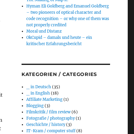
Hyman Eli Goldberg and Emanuel Goldberg
– two pioneers of optical character and
code recognition – or why one of them was
m
not properly credited
Moral und Distanz
OkCupid – damals und heute – ein
kritischer Erfahrungsbericht
KATEGORIEN / CATEGORIES
_ in Deutsch
(35)
_ in English
(18)
it
Affiliate Marketing
(1)
Blogging
(3)
Filmkritik / film review
(6)
Fotografie / photography
(1)
n
Geschichte / history
(3)
t
IT-Kram / computer stuff
(8)