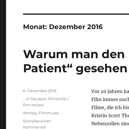
Monat:
Dezember 2016
Warum man den F
Patient“ gesehen 
Veröffentlicht
6. Dezember 2016
Vor 20 Jahren ka
am
Kategorien
_ in Deutsch
,
Filmkritik /
Film immer noch
film review
Filme, die ich b
Schlagwörter
Almásy
,
Filmmusik
Kristin Scott Th
Schreibe einen
Nebenrollen sind
zu
Kommentar