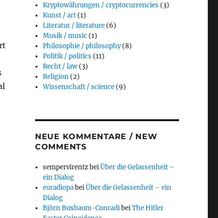
Kryptowährungen / cryptocurrencies
(3)
Kunst / art
(1)
Literatur / literature
(6)
Musik / music
(1)
rt
Philosophie / philosophy
(8)
Politik / politics
(11)
Recht / law
(3)
s
Religion
(2)
al
Wissenschaft / science
(9)
NEUE KOMMENTARE / NEW
COMMENTS
sempervirentz
bei
Über die Gelassenheit –
ein Dialog
euradiopa
bei
Über die Gelassenheit – ein
Dialog
Björn Buxbaum-Conradi
bei
The Hitler