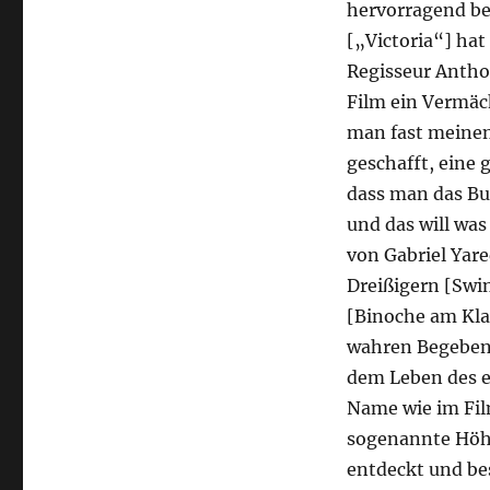
hervorragend be
Warum
man
[„Victoria“] hat
den
Regisseur Antho
Film
Film ein Vermäch
„Der
Englische
man fast meinen
Patient“
geschafft, eine
gesehen
dass man das Bu
haben
sollte.
und das will was
von Gabriel Yare
Dreißigern [Swin
[Binoche am Klav
wahren Begebenhe
dem Leben des e
Name wie im Film
sogenannte Höhl
entdeckt und be