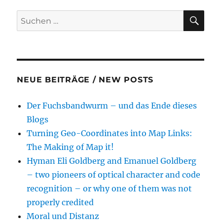
SU
Suche
nach:
NEUE BEITRÄGE / NEW POSTS
Der Fuchsbandwurm – und das Ende dieses
Blogs
Turning Geo-Coordinates into Map Links:
The Making of Map it!
Hyman Eli Goldberg and Emanuel Goldberg
– two pioneers of optical character and code
recognition – or why one of them was not
properly credited
Moral und Distanz