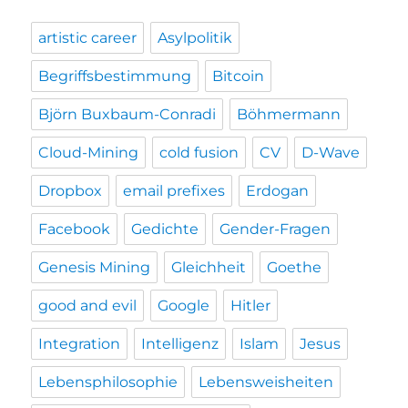
artistic career
Asylpolitik
Begriffsbestimmung
Bitcoin
Björn Buxbaum-Conradi
Böhmermann
Cloud-Mining
cold fusion
CV
D-Wave
Dropbox
email prefixes
Erdogan
Facebook
Gedichte
Gender-Fragen
Genesis Mining
Gleichheit
Goethe
good and evil
Google
Hitler
Integration
Intelligenz
Islam
Jesus
Lebensphilosophie
Lebensweisheiten