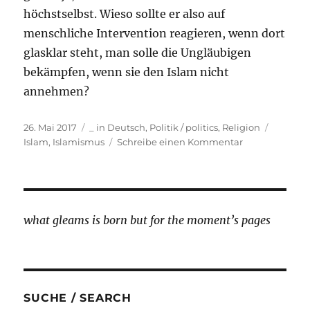
höchstselbst. Wieso sollte er also auf
menschliche Intervention reagieren, wenn dort
glasklar steht, man solle die Ungläubigen
bekämpfen, wenn sie den Islam nicht
annehmen?
Veröffentlicht
Kategorien
Schlagw
26. Mai 2017
_ in Deutsch
,
Politik / politics
,
Religion
am
zu
Islam
,
Islamismus
Schreibe einen Kommentar
Gedanken
zu
Manchester
what gleams is born but for the moment’s pages
SUCHE / SEARCH