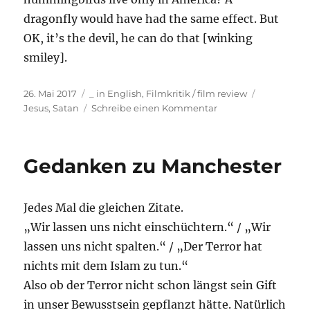
dragonfly would have had the same effect. But
OK, it’s the devil, he can do that [winking
smiley].
Veröffentlicht
Kategorien
Schlagwört
26. Mai 2017
_ in English
,
Filmkritik / film review
am
zu
Jesus
,
Satan
Schreibe einen Kommentar
Some
thoughts
on
Gedanken zu Manchester
„Last
Days
in
Jedes Mal die gleichen Zitate.
the
Desert“
„Wir lassen uns nicht einschüchtern.“ / „Wir
[2015]
lassen uns nicht spalten.“ / „Der Terror hat
nichts mit dem Islam zu tun.“
Also ob der Terror nicht schon längst sein Gift
in unser Bewusstsein gepflanzt hätte. Natürlich